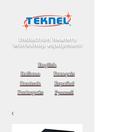
Induction heaters
Workshop equipment
English
Italiano
Français
Deutsch
Español
Português
Русский