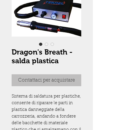
Dragon's Breath -
salda plastica
Contattaci per acquistare
Sistema di saldatura per plastiche,
consente di riparare le parti in
plastica danneggiate della
carrozzeria, andando a fondere
delle bacchette di materiale
plastico che si amalgamano con il