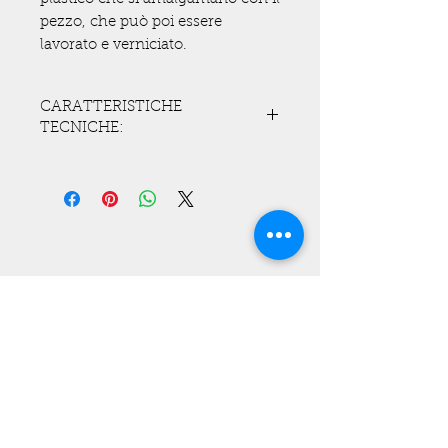
pezzo, che può poi essere
lavorato e verniciato.
CARATTERISTICHE
TECNICHE:
Completa interazione e
amalgamatura tra le plastiche su
cui si opera con una maggiore
resistenza ed elasticità.
Nessuna inalazione di fumi
durante la lavorazione e saldatura
Do you need a customized
delle plastiche, il tutto anche
solution?
grazie a una pistola speciale.
Contact us!
Possibilità di regolazione della
temperatura e termometro
Tel :
+39 0432 837914
digitale direttamente sulla pistola.
Regolatore di pressione e
manometro.