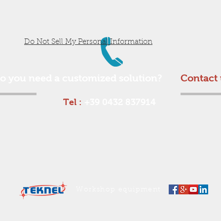
Do Not Sell My Personal Information
o you need a customized solution?
Contact 
Tel :
+39 0432 837914
Workshop equipment