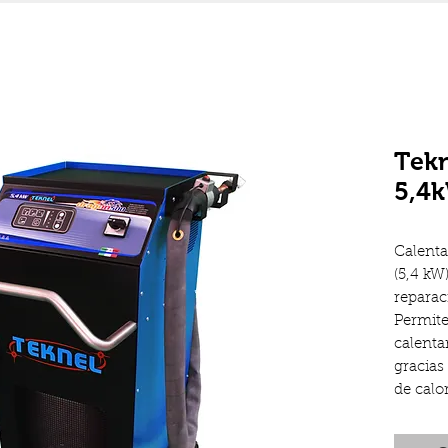
Tekn
5,4
Calenta
(5,4 kW)
reparac
Permite 
calenta
gracias
de calor