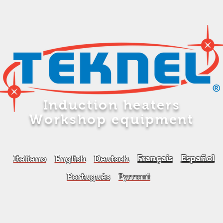
Induction heaters
Workshop equipment
Français
Español
Italiano
English
Deutsch
Português
Русский