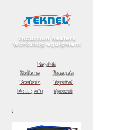
Induction heaters
Workshop equipment
English
Italiano
Français
Deutsch
Español
Português
Русский