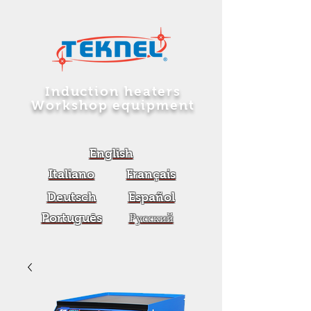
Induction heaters
Workshop equipment
English
Italiano
Français
Deutsch
Español
Português
Русский