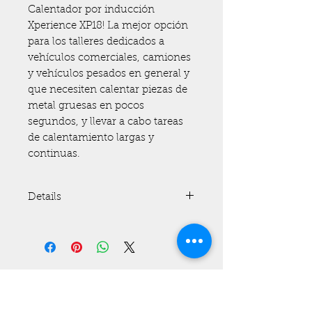
Calentador por inducción 
Xperience XP18! La mejor opción 
para los talleres dedicados a 
vehículos comerciales, camiones 
y vehículos pesados en general y 
que necesiten calentar piezas de 
metal gruesas en pocos 
segundos, y llevar a cabo tareas 
de calentamiento largas y 
continuas.
Details
- Potencia de salida: 18 kW (10
niveles distintos de potencia de
salida
- Alimentación eléctrica: 400 V,
50 o 60 Hz, 30 A
- Sistema de refrigeración por
Do you need a customized