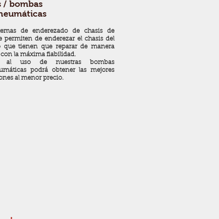
s / bombas
neumáticas
stemas de enderezado de chasis de
e permiten de enderezar el chasis del
o que tienen que reparar de manera
 con la máxima fiabilidad.
as al uso de nuestras bombas
umáticas podrá obtener las mejores
iones al menor precio.