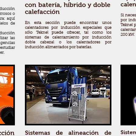
cale
con batería, híbrido y doble
ducción
calefacción
errosos o
Si nece
ra: aquí
por indu
En esta sección puede encontrar unos
elos de
Teknel 
calentadores por inducción especiales que
calenta
sólo Teknel puede ofrecer, tal como los
nducción
200 kW.
sistemas de calentamiento por inducción
izar las
doble cabezal o los calentadores por
xigencias
inducción alimentados por baterías.
estudiar
er.
cción
Sistemas de alineación de
Siste