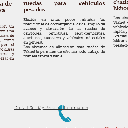
chasi
ruedas para vehículos
a de
hidro
pesados
ra
Los si
Efectúe en unos pocos minutos las
Teknel l
mediciones de convergencia, caída, ángulo de
a con un
vehícul
avance y alineación de las ruedas de
ece una
rápida y
camiones, remolques, semi-remolques,
samente
Graci
autobuses, autocares y vehículos industriales
ía, como
hidrone
en general.
 por el
prestac
Los sistemas de alineación para ruedas de
olduras
Teknel le permiten de efectuar todo trabajo de
ercas y
manera rápida y fiable.
iezas en
Do Not Sell My Personal Information