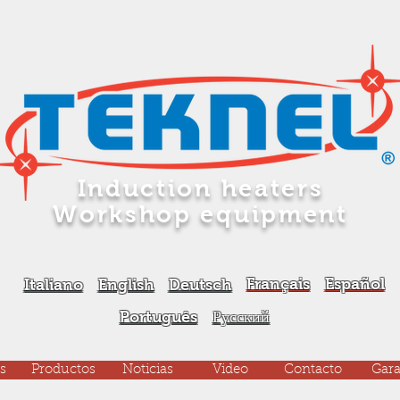
Induction heaters
Workshop equipment
Français
Español
Italiano
English
Deutsch
Português
Русский
s
Productos
Noticias
Video
Contacto
Gara