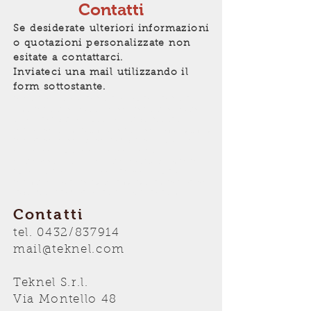
Contatti
Se desiderate ulteriori informazioni
o quotazioni personalizzate non
esitate a contattarci.
Inviateci una mail utilizzando il
form sottostante.
induction heaters, induction heating, induction
heat, induction heaters teknel, induction heating
teknel, induction heat teknel, riscaldatori a
induzione, riscaldatrici a induzione, riscaldatrici a
induzione teknel, teknel induction, workshop
equipment, garage equipment, induction
equipment, workshop equipment italy, made in
italy, quality workshop equipment, quality
induction, made in italy, riscaldatori a induzione,
riscaldatori induzione italia, made in italy
Contatti
tel. 0432/837914
mail@teknel.com
Teknel S.r.l.
Via Montello 48