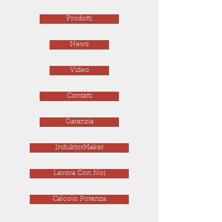
Prodotti
News
Video
Contatti
Garanzia
InduktorMaker
Lavora Con Noi
Calcolo Potenza