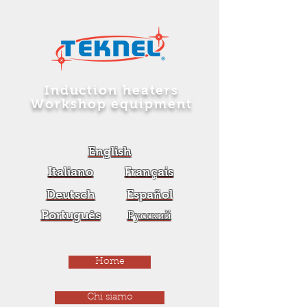
Induction heaters
Workshop equipment
English
Italiano
Français
Deutsch
Español
Português
Русский
Home
Chi siamo