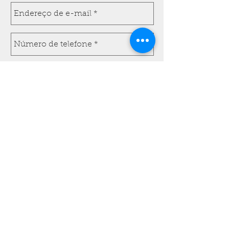
Enviar
Do you need a customized
solution?
Contact us!
Tel :
+39 0432 837914