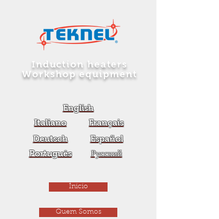
Induction heaters
Workshop equipment
English
Italiano
Français
Deutsch
Español
Português
Русский
Ínicio
Quem Somos