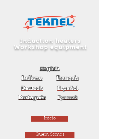
Induction heaters
Workshop equipment
English
Italiano
Français
Deutsch
Español
Português
Русский
Ínicio
Quem Somos