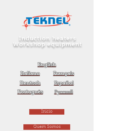
Induction heaters
Workshop equipment
English
Italiano
Français
Deutsch
Español
Português
Русский
Ínicio
Quem Somos