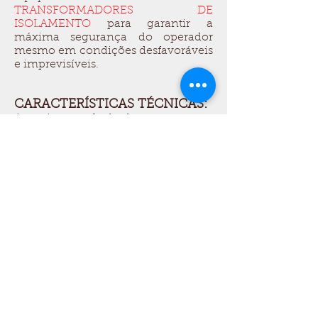
TRANSFORMADORES DE
ISOLAMENTO
para garantir a
máxima segurança do operador
mesmo em condições desfavoráveis
e imprevisíveis.
CARACTERÍSTICAS TÉCNICAS:
Aquecimento: duplo elemento
Potências Disponíveis: 2 × 7,5 kW – 2 ×
11 kW – 2 × 16 kW
Correntes Máximas: 24 A – 32 A – 46
A
Tensão de Alimentação: 400 V trifásico
Frequência de Alimentação: 50 – 60
Hz
Frequência de Trabalho: 15 – 50 kHz
(selecção automática)
Tempo de Trabalho contínuo
Sistema de Arrefecimento: líquido
Possibilidade de trabalho em
simultâneo.