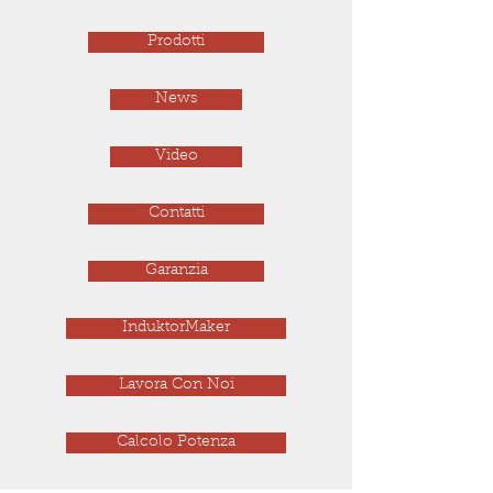
Prodotti
News
Video
Contatti
Garanzia
InduktorMaker
Lavora Con Noi
Calcolo Potenza