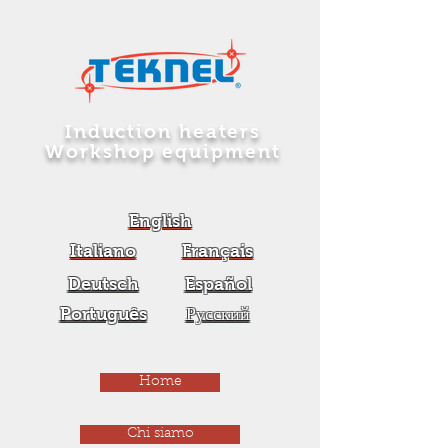
Induction heaters
Workshop equipment
English
Italiano
Français
Deutsch
Español
Português
Русский
Home
Chi siamo