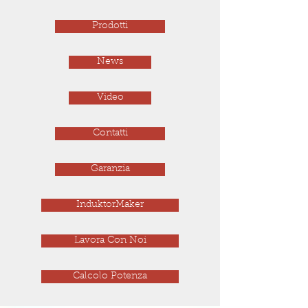
Prodotti
News
Video
Contatti
Garanzia
InduktorMaker
Lavora Con Noi
Calcolo Potenza