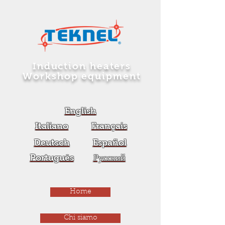
Induction heaters
Workshop equipment
English
Italiano
Français
Deutsch
Español
Português
Русский
Home
Chi siamo